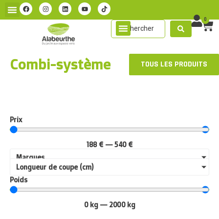
0
Combi-système
TOUS LES PRODUITS
Prix
188
€
—
540
€
Marques
Longueur de coupe (cm)
Poids
0
kg
—
2000
kg