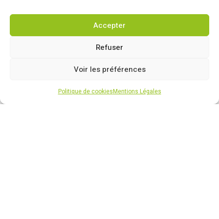
Remorque
Accepter
Consommables & Accessoires
Refuser
Voir les préférences
Liens
Politique de cookies
Mentions Légales
Location
Forfaits Entretien
Actualités
Recrutement
Contact