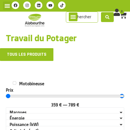
0
Travail du Potager
TOUS LES PRODUITS
Motobineuse
Prix
359
€
—
789
€
Marques
Énergie
Puissance (kW)