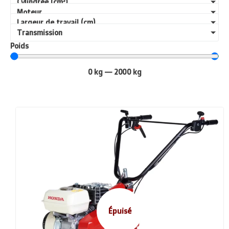
Cylindrée (cm³)
Moteur
Largeur de travail (cm)
Transmission
Poids
0
kg
—
2000
kg
Épuisé