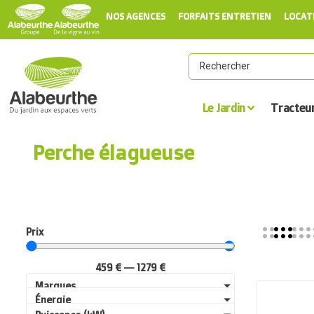
NOS AGENCES
FORFAITS ENTRETIEN
LOCAT
Le Jardin
Tracteu
Perche élagueuse
Prix
459
€
—
1279
€
Marques
Énergie