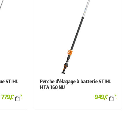
ue STIHL
Perche d’élagage à batterie STIHL
HTA 160 NU
779,00
€
949,00
€