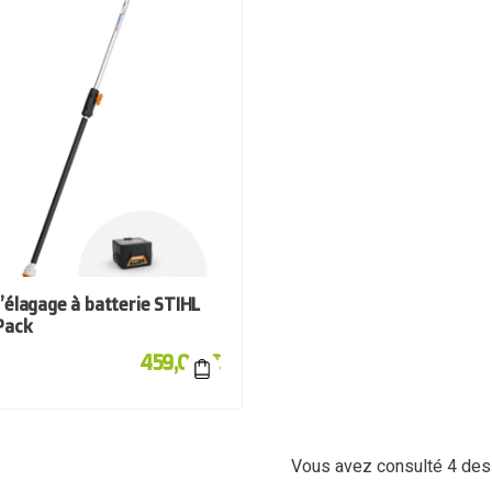
’élagage à batterie STIHL
Pack
459,00
€
Vous avez consulté
4
des 