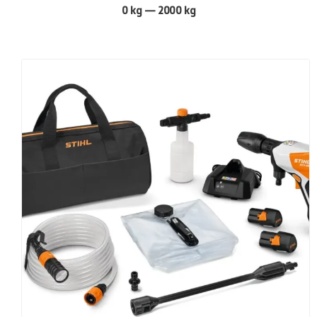
0
kg
—
2000
kg