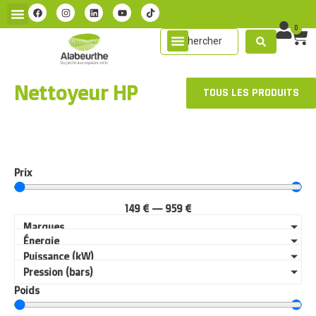
0
Nettoyeur HP
TOUS LES PRODUITS
Prix
149
€
—
959
€
Marques
Énergie
Puissance (kW)
Pression (bars)
Poids