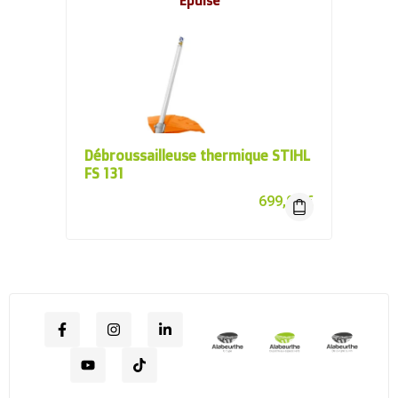
Épuisé
Débroussailleuse thermique STIHL
FS 131
699,00
€