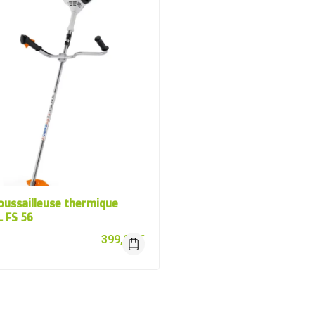
oussailleuse thermique
 FS 56
399,00
€