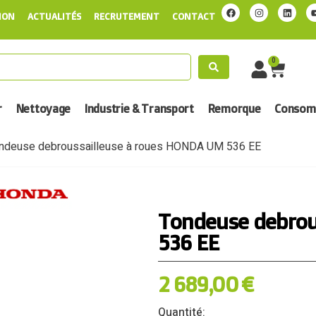
ION
ACTUALITÉS
RECRUTEMENT
CONTACT
0
r
Nettoyage
Industrie & Transport
Remorque
Consomm
ndeuse debroussailleuse à roues HONDA UM 536 EE
Tondeuse debrou
536 EE
2 689,00
€
Quantité: