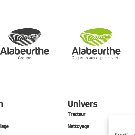
n
Univers
Tracteur
llage
Nettoyage
Pour offrir 