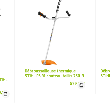
Débroussailleuse thermique
Débr
STIHL FS 91 couteau taillis 250-3
STIHL
TIHL
579,00
€
9,10
€