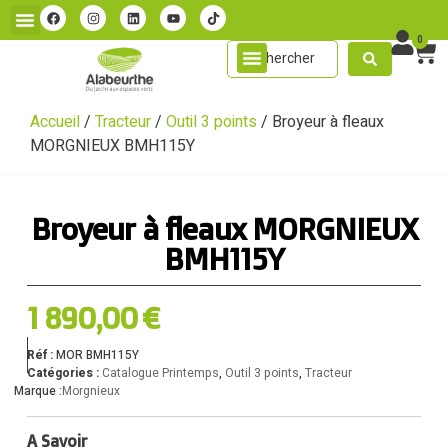
0
Accueil
/
Tracteur
/
Outil 3 points
/ Broyeur à fleaux
MORGNIEUX BMH115Y
Broyeur à fleaux MORGNIEUX
BMH115Y
1 890,00
€
Réf :
MOR BMH115Y
Catégories :
Catalogue Printemps
,
Outil 3 points
,
Tracteur
Marque :
Morgnieux
A Savoir