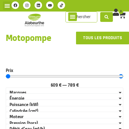
0
Motopompe
TOUS LES PRODUITS
Prix
609
€
—
789
€
Marques
Énergie
Puissance (kW)
Cylindrée (cm³)
Moteur
Pression (bars)
Débit d'eau (m³/h)