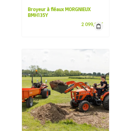
Broyeur à fléaux MORGNIEUX
BMH135Y
2 099,00
€