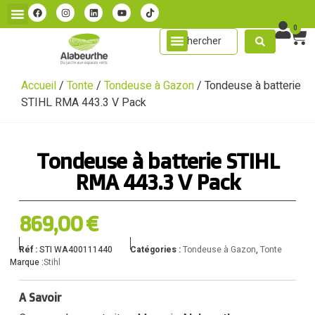
0
Accueil
/
Tonte
/
Tondeuse à Gazon
/ Tondeuse à batterie
STIHL RMA 443.3 V Pack
Tondeuse à batterie STIHL
RMA 443.3 V Pack
869,00
€
Réf :
STI WA400111440
Catégories :
Tondeuse à Gazon
,
Tonte
Marque :
Stihl
A Savoir