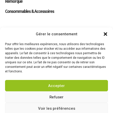
Remorque
Consommables & Accessoires
Liens
Gérer le consentement
Location
Pour offrir les meilleures expériences, nous utilisons des technologies
telles que les cookies pour stocker et/ou accéder aux informations des
Forfaits Entretien
appareils. Le fait de consentir à ces technologies nous permettra de
traiter des données telles que le comportement de navigation ou les ID
Actualités
uniques sur ce site. Le fait de ne pas consentir ou de retirer son
consentement peut avoir un effet négatif sur certaines caractéristiques
Recrutement
et fonctions.
Contact
Accepter
Refuser
Voir les préférences
@2026 – Motoculture Alabeurthe – Tous droits réservés –