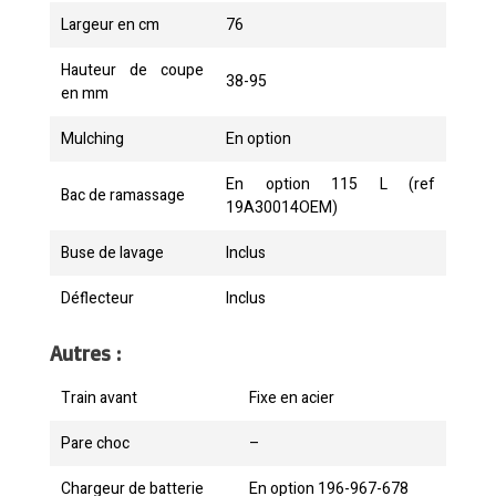
Largeur en cm
76
Hauteur de coupe
38-95
en mm
Mulching
En option
En option 115 L (ref
Bac de ramassage
19A30014OEM)
Buse de lavage
Inclus
Déflecteur
Inclus
Autres :
Train avant
Fixe en acier
Pare choc
–
Chargeur de batterie
En option 196-967-678