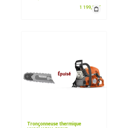
1 199,00
€
Épuisé
Tronçonneuse thermique