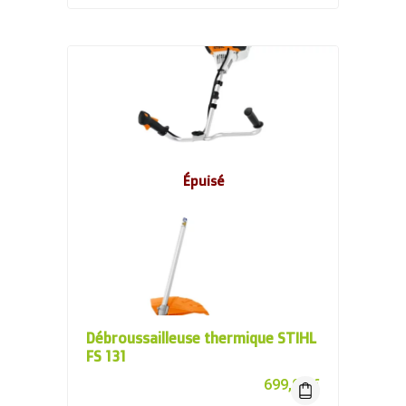
Épuisé
Débroussailleuse thermique STIHL
FS 131
699,00
€