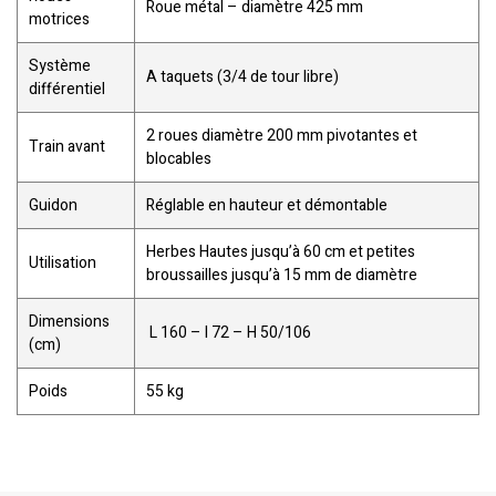
Roue métal – diamètre 425 mm
motrices
Système
A taquets (3/4 de tour libre)
différentiel
2 roues diamètre 200 mm pivotantes et
Train avant
blocables
Guidon
Réglable en hauteur et démontable
Herbes Hautes jusqu’à 60 cm et petites
Utilisation
broussailles jusqu’à 15 mm de diamètre
Dimensions
L 160 – l 72 – H 50/106
(cm)
Poids
55 kg