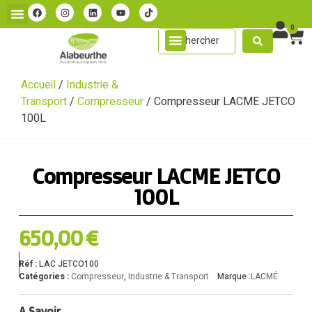
0
Accueil
/
Industrie &
Transport
/
Compresseur
/ Compresseur LACME JETCO
100L
Compresseur LACME JETCO
100L
650,00
€
Réf :
LAC JETCO100
Catégories :
Compresseur
,
Industrie & Transport
Marque :
LACMÉ
A Savoir