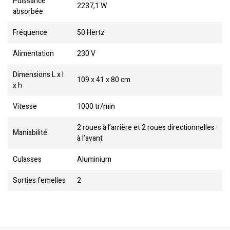
Puissance
2237,1 W
absorbée
Fréquence
50 Hertz
Alimentation
230 V
Dimensions L x l
109 x 41 x 80 cm
x h
Vitesse
1000 tr/min
2 roues à l’arrière et 2 roues directionnelles
Maniabilité
à l’avant
Culasses
Aluminium
Sorties femelles
2