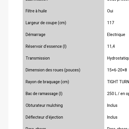
Filtre à huile
Oui
Largeur de coupe (cm)
117
Démarrage
Electrique
Réservoir d’essence (l)
11,4
Transmission
Hydrostatiq
Dimension des roues (pouces)
15×6-20×8
Rayon de braquage (cm)
TIGHT TURN
Bac de ramassage (l)
250 L / en o
Obturateur mulching
Inclus
Déflecteur d’éjection
Inclus