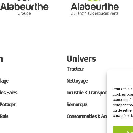
n
Univers
Tracteur
llage
Nettoyage
Pour offrir 
des Haies
Industrie & Transport
cookies pour
consentir à 
 Potager
Remorque
comportement
ou de retire
caractéristi
 Bois
Consommables & Accessoires
Ac