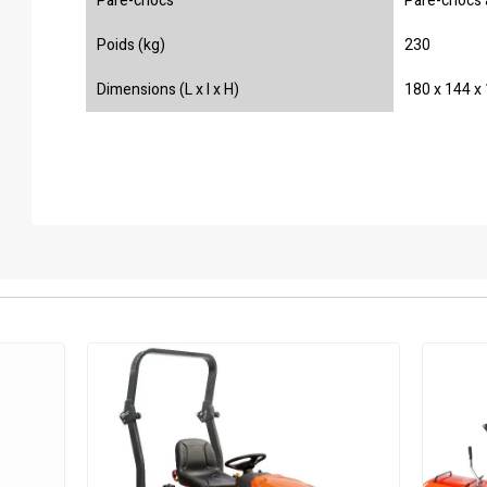
Pare-chocs
Pare-chocs 
Poids (kg)
230
Dimensions (L x l x H)
180 x 144 x