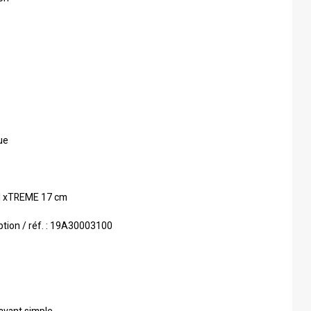
ue
 xTREME 17 cm
ption / réf. : 19A30003100