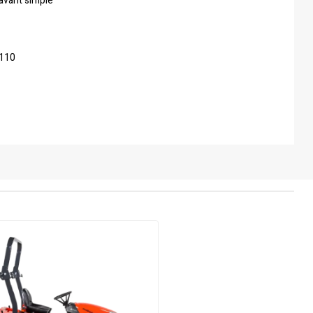
avant simple
 110