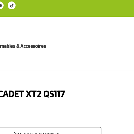
ables & Accessoires
CADET XT2 QS117