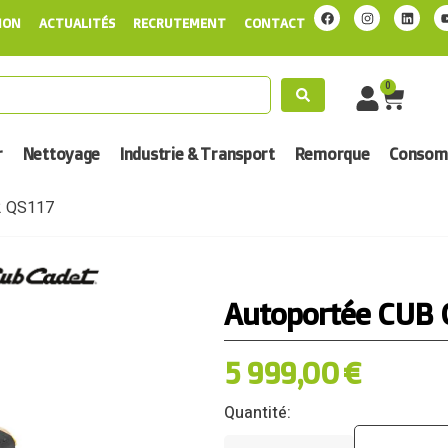
ION
ACTUALITÉS
RECRUTEMENT
CONTACT
0
r
Nettoyage
Industrie & Transport
Remorque
Consomm
2 QS117
Autoportée CUB 
5 999,00
€
Quantité: