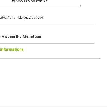
AJOUTER AU PANIER
ortée
,
Tonte
Marque :
Cub Cadet
n
Alabeurthe Monéteau
'informations