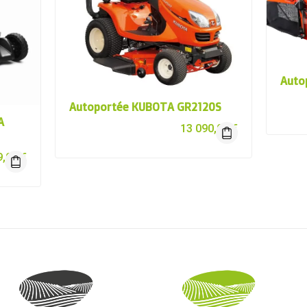
Auto
Autoportée KUBOTA GR2120S
A
13 090,00
€
9,00
€